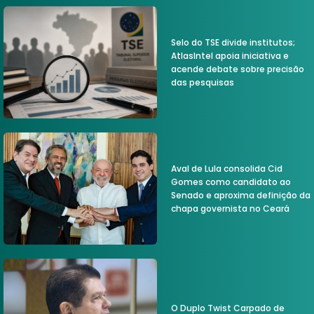
Selo do TSE divide institutos;
AtlasIntel apoia iniciativa e
acende debate sobre precisão
das pesquisas
Aval de Lula consolida Cid
Gomes como candidato ao
Senado e aproxima definição da
chapa governista no Ceará
O Duplo Twist Carpado de