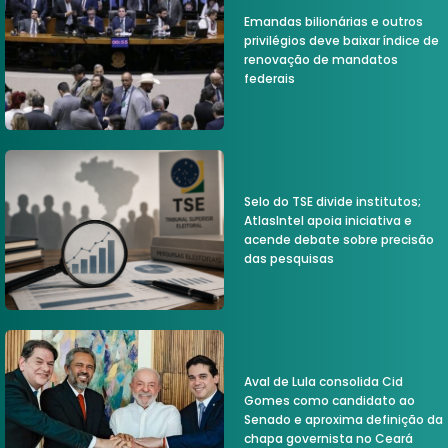
Emandas bilionárias e outros
privilégios deve baixar índice de
renovação de mandatos
federais
Selo do TSE divide institutos;
AtlasIntel apoia iniciativa e
acende debate sobre precisão
das pesquisas
Aval de Lula consolida Cid
Gomes como candidato ao
Senado e aproxima definição da
chapa governista no Ceará