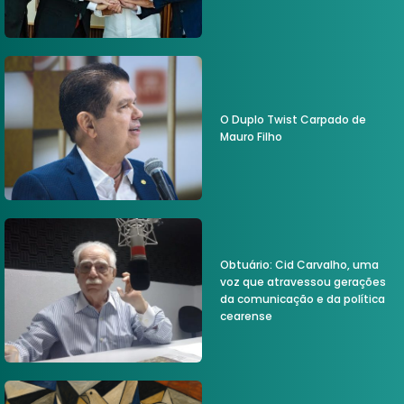
O Duplo Twist Carpado de
Mauro Filho
Obtuário: Cid Carvalho, uma
voz que atravessou gerações
da comunicação e da política
cearense