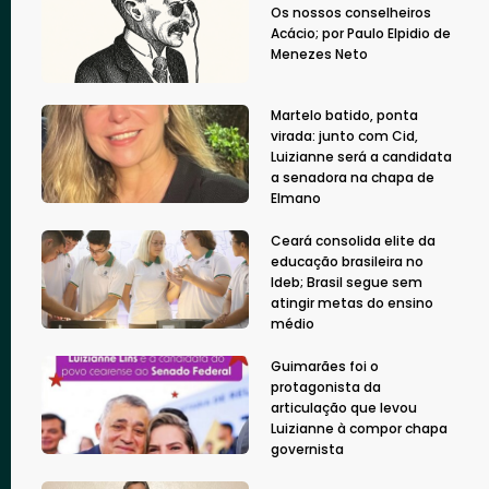
Os nossos conselheiros
Acácio; por Paulo Elpidio de
Menezes Neto
Martelo batido, ponta
virada: junto com Cid,
Luizianne será a candidata
a senadora na chapa de
Elmano
Ceará consolida elite da
educação brasileira no
Ideb; Brasil segue sem
atingir metas do ensino
médio
Guimarães foi o
protagonista da
articulação que levou
Luizianne à compor chapa
governista