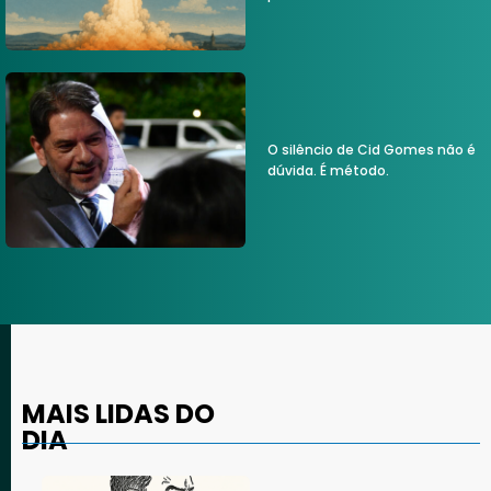
O silêncio de Cid Gomes não é
dúvida. É método.
MAIS LIDAS DO
DIA