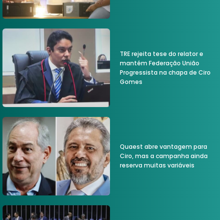
TRE rejeita tese do relator e
mantém Federação União
Progressista na chapa de Ciro
Gomes
Quaest abre vantagem para
Ciro, mas a campanha ainda
reserva muitas variáveis