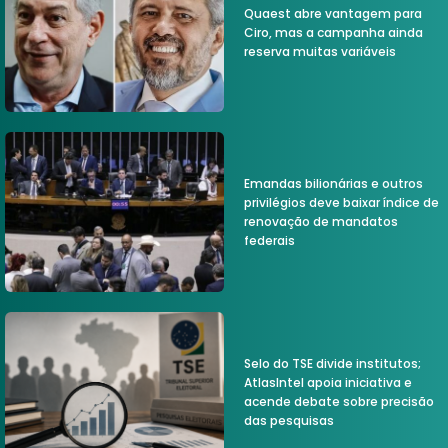
Quaest abre vantagem para
Ciro, mas a campanha ainda
reserva muitas variáveis
Emandas bilionárias e outros
privilégios deve baixar índice de
renovação de mandatos
federais
Selo do TSE divide institutos;
AtlasIntel apoia iniciativa e
acende debate sobre precisão
das pesquisas