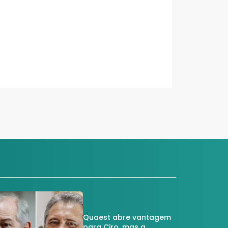
Quaest abre vantagem
para Ciro, mas a