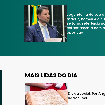
Jogando na defesa e
ataque, Romeu Aldigu
se torna referência n
enfrentamento com 
oposição
MAIS LIDAS DO DIA
Dívida social; Por An
Barros Leal