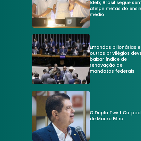
Ideb; Brasil segue se
atingir metas do ensi
médio
Emandas bilionárias e
outros privilégios dev
baixar índice de
renovação de
mandatos federais
O Duplo Twist Carpa
de Mauro Filho