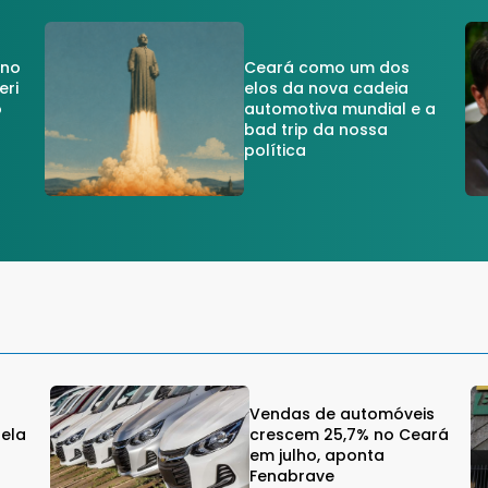
 no
Ceará como um dos
eri
elos da nova cadeia
o
automotiva mundial e a
a
bad trip da nossa
política
Vendas de automóveis
gela
crescem 25,7% no Ceará
em julho, aponta
Fenabrave