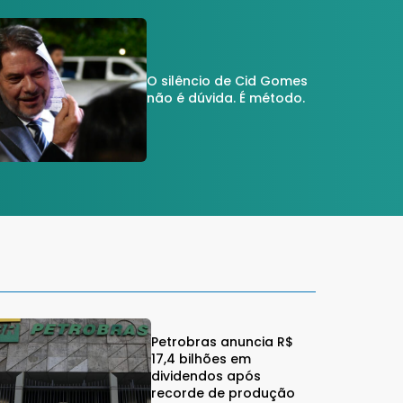
O silêncio de Cid Gomes
não é dúvida. É método.
Petrobras anuncia R$
17,4 bilhões em
dividendos após
recorde de produção