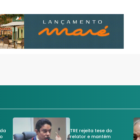
 da
TRE rejeita tese do
no
relator e mantém