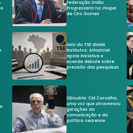
m
Federação União
no
Progressista na chapa
de Ciro Gomes
Selo do TSE divide
e
institutos; AtlasIntel
apoia iniciativa e
acende debate sobre
precisão das pesquisas
Obtuário: Cid Carvalho,
uma voz que atravessou
do
gerações da
comunicação e da
política cearense