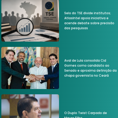
Selo do TSE divide institutos;
AtlasIntel apoia iniciativa e
acende debate sobre precisão
das pesquisas
Aval de Lula consolida Cid
Gomes como candidato ao
Senado e aproxima definição da
chapa governista no Ceará
O Duplo Twist Carpado de
Mauro Filho