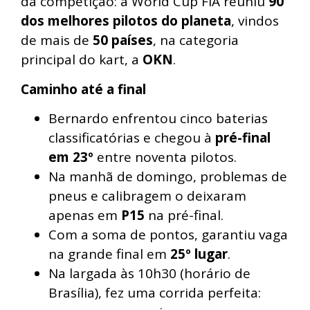
da competição: a World Cup FIA reuniu
90
dos melhores pilotos do planeta
, vindos
de mais de
50 países
, na categoria
principal do kart, a
OKN
.
Caminho até a final
Bernardo enfrentou cinco baterias
classificatórias e chegou à
pré-final
em 23º
entre noventa pilotos.
Na manhã de domingo, problemas de
pneus e calibragem o deixaram
apenas em
P15
na pré-final.
Com a soma de pontos, garantiu vaga
na grande final em
25º lugar
.
Na largada às 10h30 (horário de
Brasília), fez uma corrida perfeita: