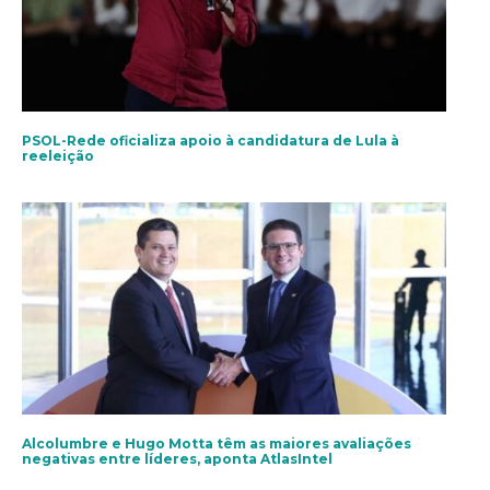
PSOL-Rede oficializa apoio à candidatura de Lula à
reeleição
Alcolumbre e Hugo Motta têm as maiores avaliações
negativas entre líderes, aponta AtlasIntel