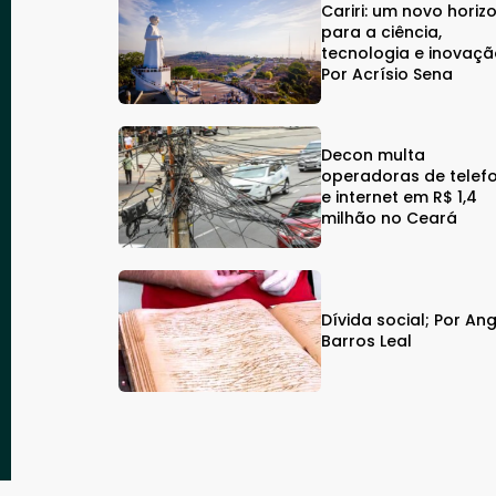
Cariri: um novo horiz
para a ciência,
tecnologia e inovaçã
Por Acrísio Sena
Decon multa
operadoras de telef
e internet em R$ 1,4
milhão no Ceará
Dívida social; Por An
Barros Leal