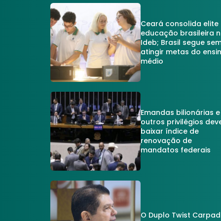
Ceará consolida elite
educação brasileira 
Ideb; Brasil segue se
atingir metas do ensi
médio
Emandas bilionárias e
outros privilégios dev
baixar índice de
renovação de
mandatos federais
O Duplo Twist Carpa