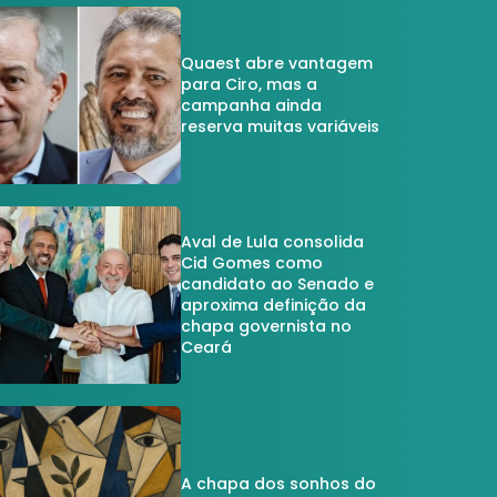
Quaest abre vantagem
para Ciro, mas a
campanha ainda
reserva muitas variáveis
Aval de Lula consolida
Cid Gomes como
candidato ao Senado e
aproxima definição da
chapa governista no
Ceará
A chapa dos sonhos do