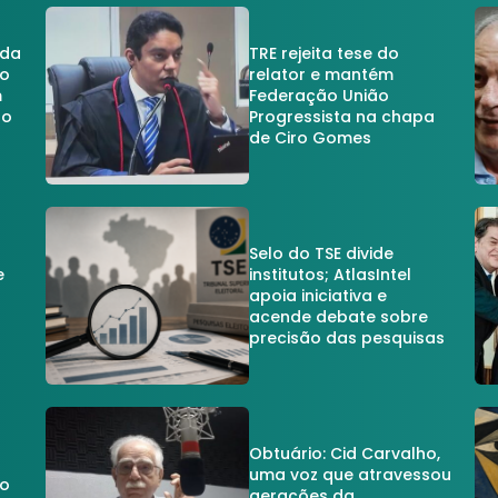
 da
TRE rejeita tese do
no
relator e mantém
m
Federação União
no
Progressista na chapa
de Ciro Gomes
Selo do TSE divide
e
institutos; AtlasIntel
apoia iniciativa e
acende debate sobre
precisão das pesquisas
Obtuário: Cid Carvalho,
uma voz que atravessou
do
gerações da