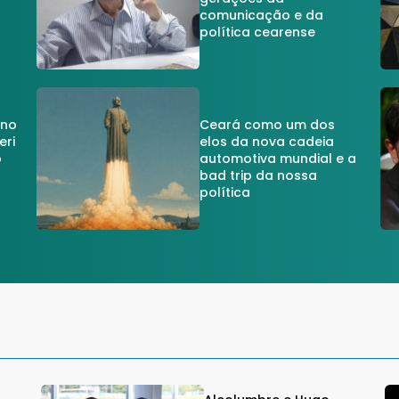
comunicação e da
política cearense
 no
Ceará como um dos
eri
elos da nova cadeia
o
automotiva mundial e a
a
bad trip da nossa
política