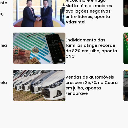
Alcolumbre e Hugo
onte
Motta têm as maiores
avaliações negativas
o;
entre líderes, aponta
AtlasIntel
Endividamento das
onia
famílias atinge recorde
de 82% em julho, aponta
CNC
Vendas de automóveis
gela
crescem 25,7% no Ceará
em julho, aponta
Fenabrave