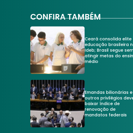
CONFIRA TAMBÉM
Ceará consolida elite
educação brasileira 
Ideb; Brasil segue se
atingir metas do ensi
médio
Emandas bilionárias e
outros privilégios dev
baixar índice de
renovação de
mandatos federais