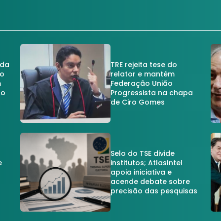
 da
TRE rejeita tese do
no
relator e mantém
m
Federação União
no
Progressista na chapa
de Ciro Gomes
Selo do TSE divide
e
institutos; AtlasIntel
apoia iniciativa e
acende debate sobre
precisão das pesquisas