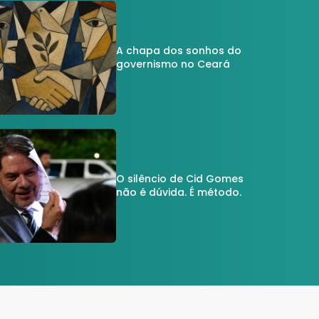
A chapa dos sonhos do
governismo no Ceará
O silêncio de Cid Gomes
não é dúvida. É método.