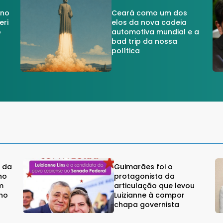
 no
Ceará como um dos
eri
elos da nova cadeia
o
automotiva mundial e a
a
bad trip da nossa
política
e da
Guimarães foi o
no
protagonista da
m
articulação que levou
ino
Luizianne à compor
chapa governista