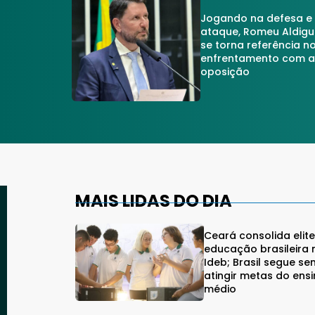
Jogando na defesa e
ataque, Romeu Aldigu
se torna referência n
enfrentamento com 
oposição
MAIS LIDAS DO DIA
Ceará consolida elit
educação brasileira 
Ideb; Brasil segue se
atingir metas do ens
médio