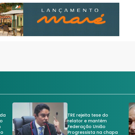
 da
TRE rejeita tese do
no
relator e mantém
m
Federação União
no
Progressista na chapa