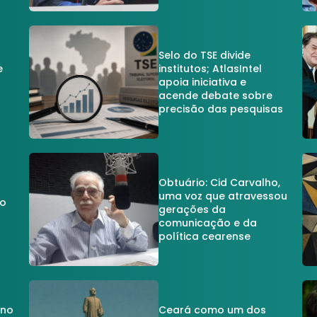
Selo do TSE divide
e
institutos; AtlasIntel
apoia iniciativa e
acende debate sobre
precisão das pesquisas
Obtuário: Cid Carvalho,
uma voz que atravessou
do
gerações da
comunicação e da
política cearense
 no
Ceará como um dos