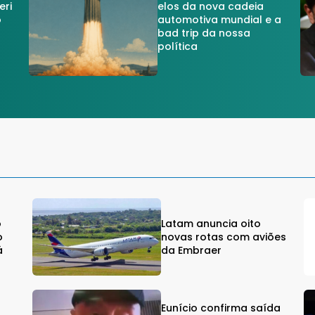
eri
elos da nova cadeia
o
automotiva mundial e a
a
bad trip da nossa
política
o
Latam anuncia oito
o
novas rotas com aviões
á
da Embraer
Eunício confirma saída