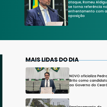
ataque, Romeu Aldigu
se torna referência n
enfrentamento com 
oposição
MAIS LIDAS DO DIA
NOVO oficializa Pedr
Brito como candidat
ao Governo do Cear
Emplacamento de