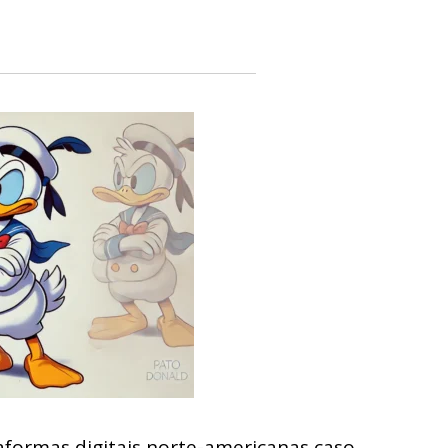
aformas digitais norte-americanas caso