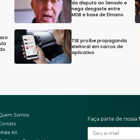
da disputa ao Senado e
%
nega desgaste entre
MDB e base de Elmano
naro
TSE proíbe propaganda
ula
eleitoral em carros de
ndo
aplicativo
Quem Somos
Faça parte de nossa 
Contato
Mídia Kit