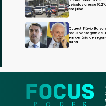
veículos cresce 10,2
em julho
Quaest: Flávio Bolso
reduz vantagem de L
em cenário de segu
turno