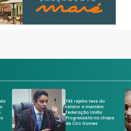
 da
TRE rejeita tese do
no
relator e mantém
m
Federação União
no
Progressista na chapa
de Ciro Gomes