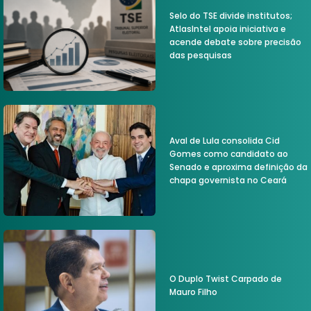
Selo do TSE divide institutos;
AtlasIntel apoia iniciativa e
acende debate sobre precisão
das pesquisas
Aval de Lula consolida Cid
Gomes como candidato ao
Senado e aproxima definição da
chapa governista no Ceará
O Duplo Twist Carpado de
Mauro Filho