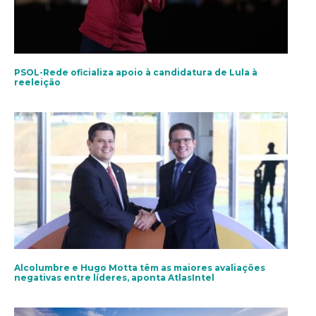
PSOL-Rede oficializa apoio à candidatura de Lula à
reeleição
Alcolumbre e Hugo Motta têm as maiores avaliações
negativas entre líderes, aponta AtlasIntel