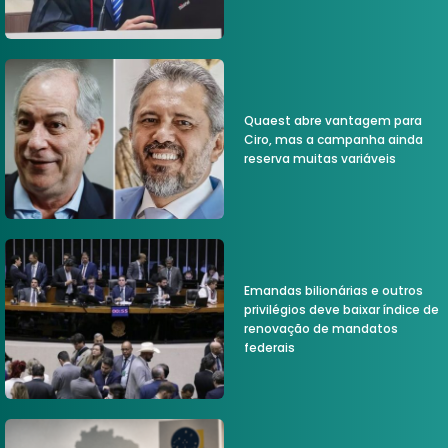
Quaest abre vantagem para
Ciro, mas a campanha ainda
reserva muitas variáveis
Emandas bilionárias e outros
privilégios deve baixar índice de
renovação de mandatos
federais