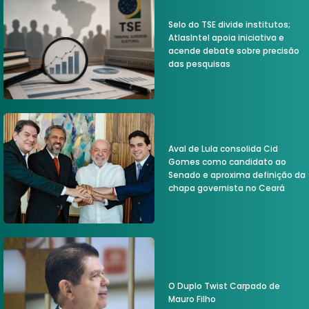
Selo do TSE divide institutos;
AtlasIntel apoia iniciativa e
acende debate sobre precisão
das pesquisas
Aval de Lula consolida Cid
Gomes como candidato ao
Senado e aproxima definição da
chapa governista no Ceará
O Duplo Twist Carpado de
Mauro Filho