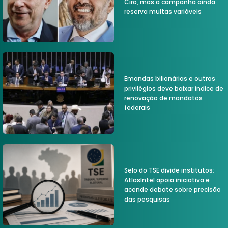
Ciro, mas a campanha ainda
reserva muitas variáveis
Emandas bilionárias e outros
privilégios deve baixar índice de
renovação de mandatos
federais
Selo do TSE divide institutos;
AtlasIntel apoia iniciativa e
acende debate sobre precisão
das pesquisas