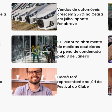
Vendas de automóveis
gela
crescem 25,7% no Ceará
em julho, aponta
Fenabrave
STF autoriza abatimento
$
de medidas cautelares
na pena de condenada
pelo 8 de Janeiro
Ceará terá
vo
representante no júri do
Festival do Clube