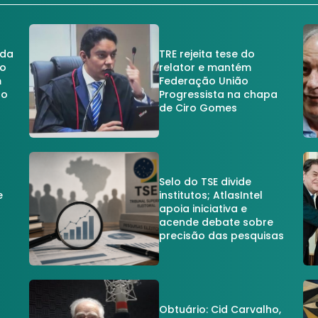
 da
TRE rejeita tese do
no
relator e mantém
m
Federação União
no
Progressista na chapa
de Ciro Gomes
Selo do TSE divide
e
institutos; AtlasIntel
apoia iniciativa e
acende debate sobre
precisão das pesquisas
Obtuário: Cid Carvalho,