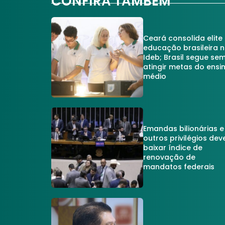
CONFIRA TAMBÉM
Ceará consolida elite
educação brasileira 
Ideb; Brasil segue se
atingir metas do ensi
médio
Emandas bilionárias e
outros privilégios dev
baixar índice de
renovação de
mandatos federais