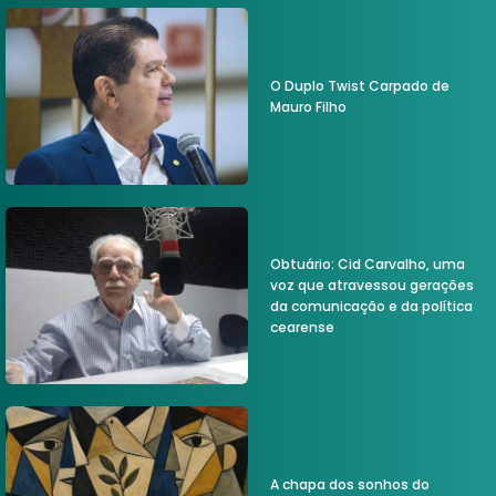
O Duplo Twist Carpado de
Mauro Filho
Obtuário: Cid Carvalho, uma
voz que atravessou gerações
da comunicação e da política
cearense
A chapa dos sonhos do