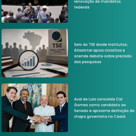
renovação de mandatos
federais
Selo do TSE divide institutos;
AtlasIntel apoia iniciativa e
acende debate sobre precisão
das pesquisas
Aval de Lula consolida Cid
Gomes como candidato ao
Senado e aproxima definição da
chapa governista no Ceará