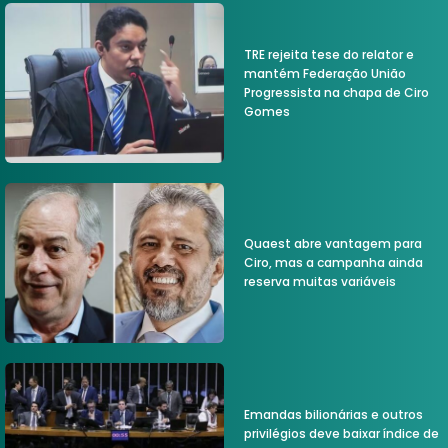
TRE rejeita tese do relator e
mantém Federação União
Progressista na chapa de Ciro
Gomes
Quaest abre vantagem para
Ciro, mas a campanha ainda
reserva muitas variáveis
Emandas bilionárias e outros
privilégios deve baixar índice de