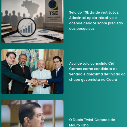
Selo do TSE divide institutos;
AtlasIntel apoia iniciativa e
acende debate sobre precisão
das pesquisas
Aval de Lula consolida Cid
Gomes como candidato ao
Senado e aproxima definição da
chapa governista no Ceará
O Duplo Twist Carpado de
Mauro Filho