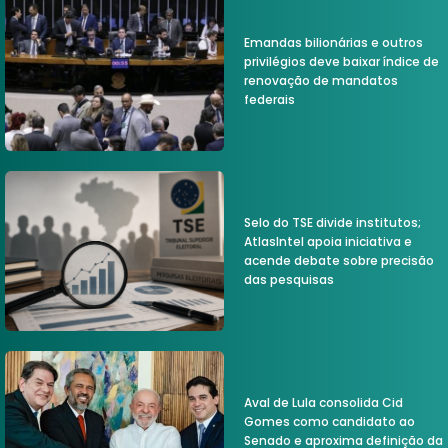
Emandas bilionárias e outros
privilégios deve baixar índice de
renovação de mandatos
federais
Selo do TSE divide institutos;
AtlasIntel apoia iniciativa e
acende debate sobre precisão
das pesquisas
Aval de Lula consolida Cid
Gomes como candidato ao
Senado e aproxima definição da