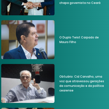
chapa governista no Ceará
O Duplo Twist Carpado de
Mauro Filho
Obtuário: Cid Carvalho, uma
voz que atravessou gerações
da comunicação e da política
cearense