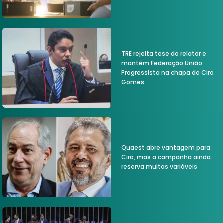
TRE rejeita tese do relator e
mantém Federação União
Progressista na chapa de Ciro
Gomes
Quaest abre vantagem para
Ciro, mas a campanha ainda
reserva muitas variáveis