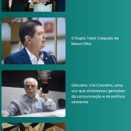
O Duplo Twist Carpado de
Mauro Filho
Obtuário: Cid Carvalho, uma
voz que atravessou gerações
da comunicação e da política
cearense