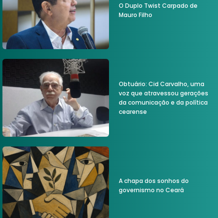
O Duplo Twist Carpado de
Mauro Filho
Obtuário: Cid Carvalho, uma
voz que atravessou gerações
da comunicação e da política
cearense
A chapa dos sonhos do
governismo no Ceará