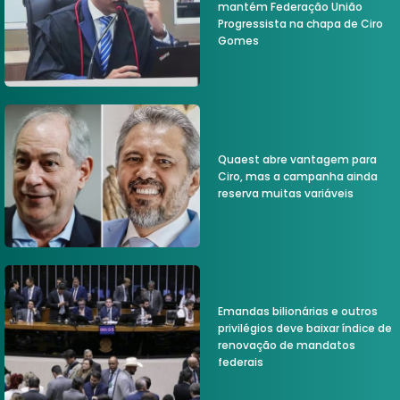
mantém Federação União
Progressista na chapa de Ciro
Gomes
Quaest abre vantagem para
Ciro, mas a campanha ainda
reserva muitas variáveis
Emandas bilionárias e outros
privilégios deve baixar índice de
renovação de mandatos
federais