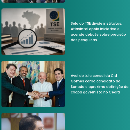
Selo do TSE divide institutos;
AtlasIntel apoia iniciativa e
acende debate sobre precisão
das pesquisas
Aval de Lula consolida Cid
Gomes como candidato ao
Senado e aproxima definição da
chapa governista no Ceará