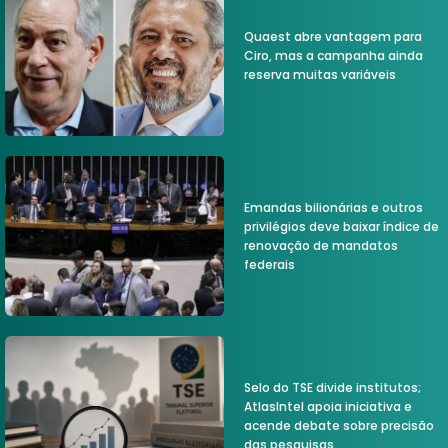
Quaest abre vantagem para
Ciro, mas a campanha ainda
reserva muitas variáveis
Emandas bilionárias e outros
privilégios deve baixar índice de
renovação de mandatos
federais
Selo do TSE divide institutos;
AtlasIntel apoia iniciativa e
acende debate sobre precisão
das pesquisas