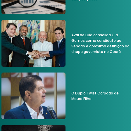
Aval de Lula consolida Cid
Gomes como candidato ao
Senado e aproxima definição da
chapa governista no Ceará
O Duplo Twist Carpado de
Mauro Filho