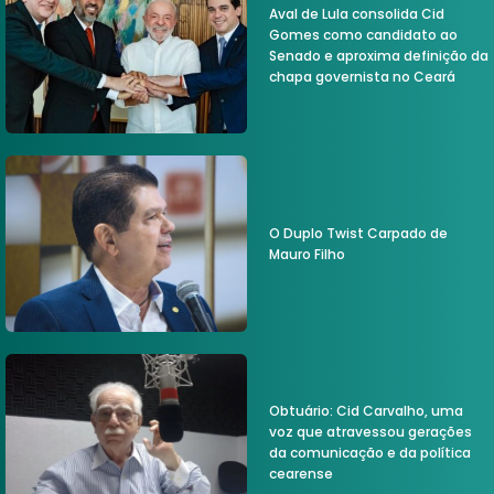
Aval de Lula consolida Cid
Gomes como candidato ao
Senado e aproxima definição da
chapa governista no Ceará
O Duplo Twist Carpado de
Mauro Filho
Obtuário: Cid Carvalho, uma
voz que atravessou gerações
da comunicação e da política
cearense