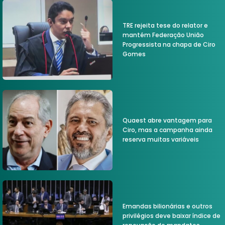
TRE rejeita tese do relator e
mantém Federação União
Progressista na chapa de Ciro
Gomes
Quaest abre vantagem para
Ciro, mas a campanha ainda
reserva muitas variáveis
Emandas bilionárias e outros
privilégios deve baixar índice de