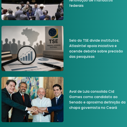
renovação de mandatos
federais
Selo do TSE divide institutos;
AtlasIntel apoia iniciativa e
acende debate sobre precisão
das pesquisas
Aval de Lula consolida Cid
Gomes como candidato ao
Senado e aproxima definição da
chapa governista no Ceará