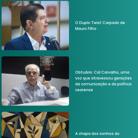
O Duplo Twist Carpado de
Mauro Filho
Obtuário: Cid Carvalho, uma
voz que atravessou gerações
da comunicação e da política
cearense
A chapa dos sonhos do