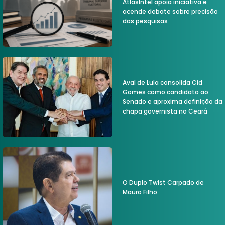
AtlasIntel apoia iniciativa e
acende debate sobre precisão
das pesquisas
Aval de Lula consolida Cid
Gomes como candidato ao
Senado e aproxima definição da
chapa governista no Ceará
O Duplo Twist Carpado de
Mauro Filho