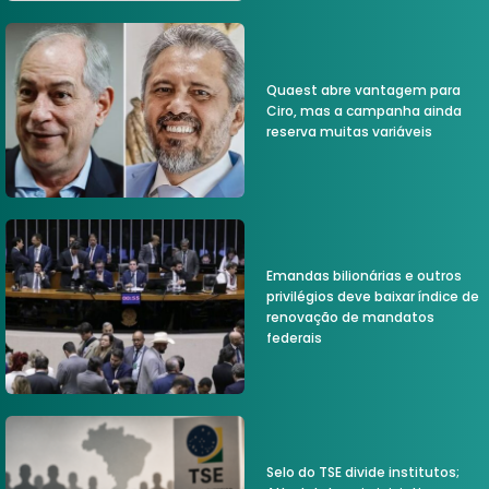
Quaest abre vantagem para
Ciro, mas a campanha ainda
reserva muitas variáveis
Emandas bilionárias e outros
privilégios deve baixar índice de
renovação de mandatos
federais
Selo do TSE divide institutos;