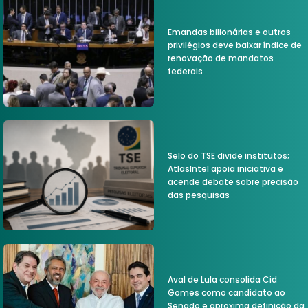
Emandas bilionárias e outros
privilégios deve baixar índice de
renovação de mandatos
federais
Selo do TSE divide institutos;
AtlasIntel apoia iniciativa e
acende debate sobre precisão
das pesquisas
Aval de Lula consolida Cid
Gomes como candidato ao
Senado e aproxima definição da