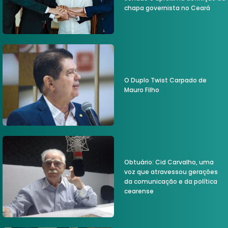
chapa governista no Ceará
O Duplo Twist Carpado de
Mauro Filho
Obtuário: Cid Carvalho, uma
voz que atravessou gerações
da comunicação e da política
cearense