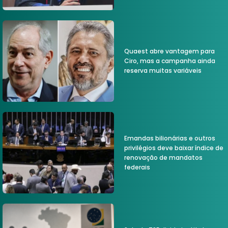
Quaest abre vantagem para
Ciro, mas a campanha ainda
reserva muitas variáveis
Emandas bilionárias e outros
privilégios deve baixar índice de
renovação de mandatos
federais