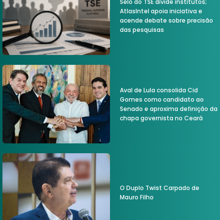
Selo do TSE divide institutos;
AtlasIntel apoia iniciativa e
acende debate sobre precisão
das pesquisas
Aval de Lula consolida Cid
Gomes como candidato ao
Senado e aproxima definição da
chapa governista no Ceará
O Duplo Twist Carpado de
Mauro Filho