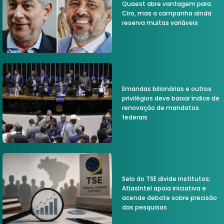
Quaest abre vantagem para
Ciro, mas a campanha ainda
reserva muitas variáveis
Emandas bilionárias e outros
privilégios deve baixar índice de
renovação de mandatos
federais
Selo do TSE divide institutos;
AtlasIntel apoia iniciativa e
acende debate sobre precisão
das pesquisas