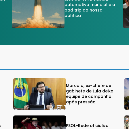
o
automotiva mundial e a
a
bad trip da nossa
política
Marcola, ex-chefe de
gabinete de Lula deixa
equipe de campanha
após pressão
s
PSOL-Rede oficializa