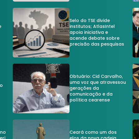
Selo do TSE divide
e
institutos; AtlasIntel
apoia iniciativa e
acende debate sobre
precisão das pesquisas
Obtuário: Cid Carvalho,
uma voz que atravessou
do
gerações da
comunicação e da
política cearense
 no
Ceará como um dos
eri
elos da nova cadeia