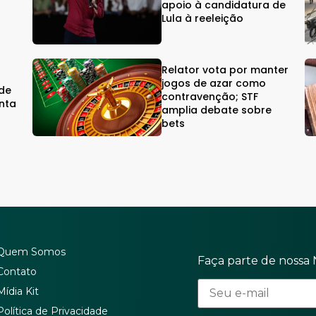
s
apoio à candidatura de
Lula à reeleição
Relator vota por manter
jogos de azar como
rde
contravenção; STF
nta
amplia debate sobre
bets
Quem Somos
Faça parte de nossa 
Contato
Mídia Kit
Política de Privacidade