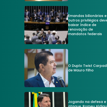
Emandas bilionárias e
outros privilégios dev
baixar índice de
renovação de
mandatos federais
O Duplo Twist Carpa
de Mauro Filho
Jogando na defesa e
ataque, Romeu Aldigu