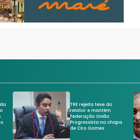
 da
TRE rejeita tese do
no
relator e mantém
m
Federação União
no
Progressista na chapa
de Ciro Gomes