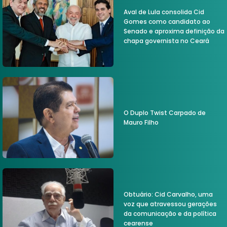
Aval de Lula consolida Cid
Gomes como candidato ao
Senado e aproxima definição da
chapa governista no Ceará
O Duplo Twist Carpado de
Mauro Filho
Obtuário: Cid Carvalho, uma
voz que atravessou gerações
da comunicação e da política
cearense