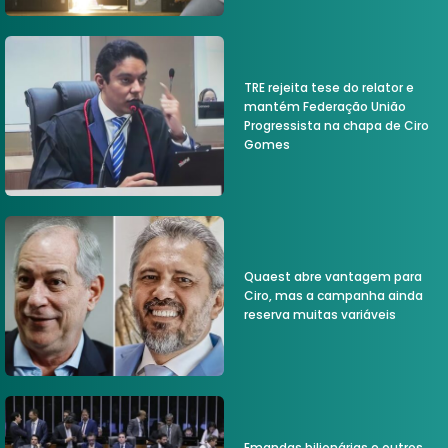
TRE rejeita tese do relator e
mantém Federação União
Progressista na chapa de Ciro
Gomes
Quaest abre vantagem para
Ciro, mas a campanha ainda
reserva muitas variáveis
Emandas bilionárias e outros