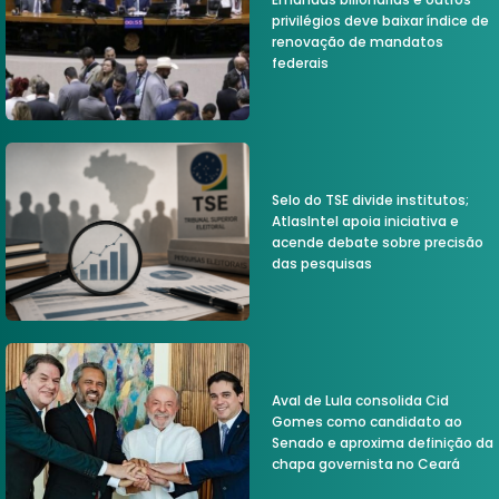
privilégios deve baixar índice de
renovação de mandatos
federais
Selo do TSE divide institutos;
AtlasIntel apoia iniciativa e
acende debate sobre precisão
das pesquisas
Aval de Lula consolida Cid
Gomes como candidato ao
Senado e aproxima definição da
chapa governista no Ceará