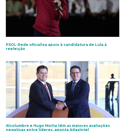
PSOL-Rede oficializa apoio à candidatura de Lula à
reeleição
Alcolumbre e Hugo Motta têm as maiores avaliações
negativas entre líderes, aponta AtlasIntel