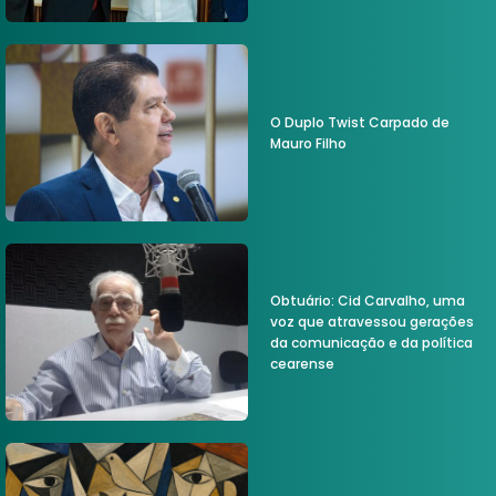
O Duplo Twist Carpado de
Mauro Filho
Obtuário: Cid Carvalho, uma
voz que atravessou gerações
da comunicação e da política
cearense