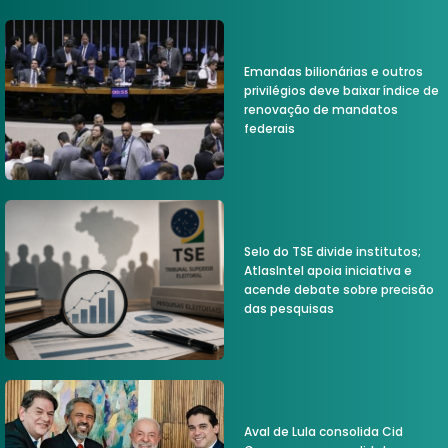
Emandas bilionárias e outros
privilégios deve baixar índice de
renovação de mandatos
federais
Selo do TSE divide institutos;
AtlasIntel apoia iniciativa e
acende debate sobre precisão
das pesquisas
Aval de Lula consolida Cid