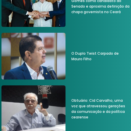
Gomes como candidato ao
Senado e aproxima definição da
chapa governista no Ceará
O Duplo Twist Carpado de
Mauro Filho
Obtuário: Cid Carvalho, uma
voz que atravessou gerações
da comunicação e da política
cearense