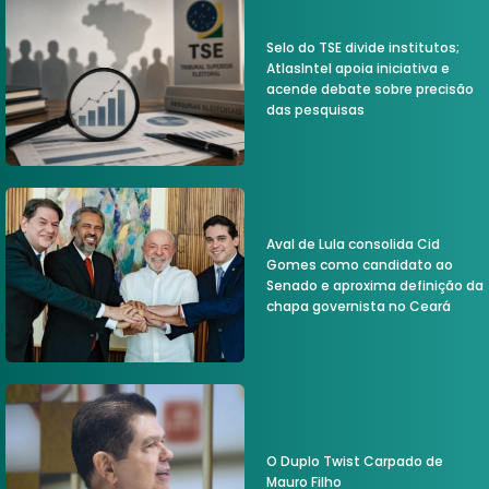
Selo do TSE divide institutos;
AtlasIntel apoia iniciativa e
acende debate sobre precisão
das pesquisas
Aval de Lula consolida Cid
Gomes como candidato ao
Senado e aproxima definição da
chapa governista no Ceará
O Duplo Twist Carpado de
Mauro Filho