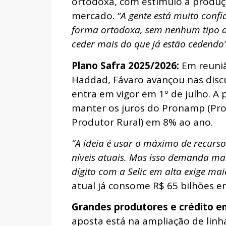
ortodoxa, com estímulo à produção
mercado.
“A gente está muito conf
forma ortodoxa, sem nenhum tipo de
ceder mais do que já estão cedendo
Plano Safra 2025/2026:
Em reuni
Haddad, Fávaro avançou nas disc
entra em vigor em 1º de julho. A 
manter os juros do Pronamp (Pr
Produtor Rural) em 8% ao ano.
“A ideia é usar o máximo de recur
níveis atuais. Mas isso demanda m
dígito com a Selic em alta exige ma
atual já consome R$ 65 bilhões em
Grandes produtores e crédito e
aposta está na ampliação de linha