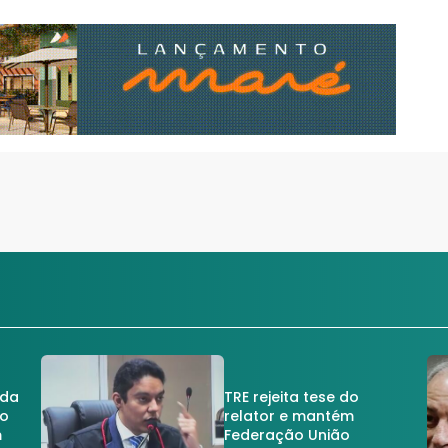
 da
TRE rejeita tese do
no
relator e mantém
m
Federação União