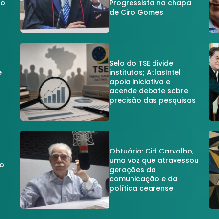
no
Progressista na chapa
de Ciro Gomes
Selo do TSE divide
e
institutos; AtlasIntel
apoia iniciativa e
acende debate sobre
precisão das pesquisas
Obtuário: Cid Carvalho,
uma voz que atravessou
do
gerações da
comunicação e da
política cearense