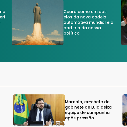
 no
Ceará como um dos
eri
elos da nova cadeia
o
automotiva mundial e a
a
bad trip da nossa
política
Marcola, ex-chefe de
gabinete de Lula deixa
equipe de campanha
após pressão