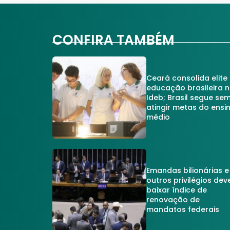
CONFIRA TAMBÉM
Ceará consolida elite
educação brasileira 
Ideb; Brasil segue se
atingir metas do ensi
médio
Emandas bilionárias e
outros privilégios dev
baixar índice de
renovação de
mandatos federais