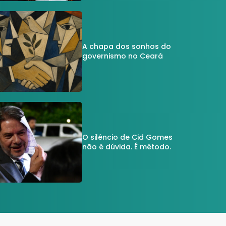
A chapa dos sonhos do
governismo no Ceará
O silêncio de Cid Gomes
não é dúvida. É método.