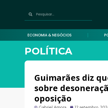
ECONOMIA & NEGÓCIOS
P
POLÍTICA
Guimarães diz qu
sobre desoneração
oposição
Gabriel Amora
12 setembro, 202