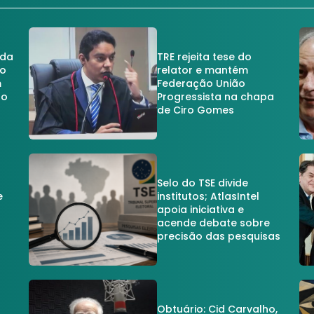
 da
TRE rejeita tese do
no
relator e mantém
m
Federação União
no
Progressista na chapa
de Ciro Gomes
Selo do TSE divide
e
institutos; AtlasIntel
apoia iniciativa e
acende debate sobre
precisão das pesquisas
Obtuário: Cid Carvalho,