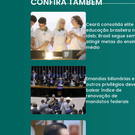
CONFIRA TAMBÉM
Ceará consolida elite
educação brasileira 
Ideb; Brasil segue se
atingir metas do ensi
médio
Emandas bilionárias e
outros privilégios dev
baixar índice de
renovação de
mandatos federais