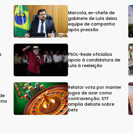
Marcola, ex-chefe de
gabinete de Lula deixa
equipe de campanha
após pressão
s
PSOL-Rede oficializa
s
apoio à candidatura de
Lula à reeleição
Relator vota por manter
jogos de azar como
rde
contravenção; STF
nta
amplia debate sobre
bets