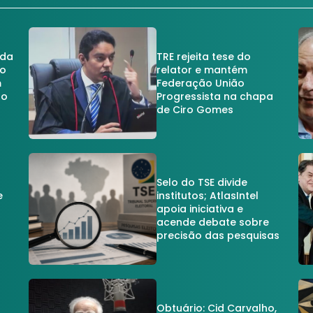
 da
TRE rejeita tese do
no
relator e mantém
m
Federação União
no
Progressista na chapa
de Ciro Gomes
Selo do TSE divide
e
institutos; AtlasIntel
apoia iniciativa e
acende debate sobre
precisão das pesquisas
Obtuário: Cid Carvalho,