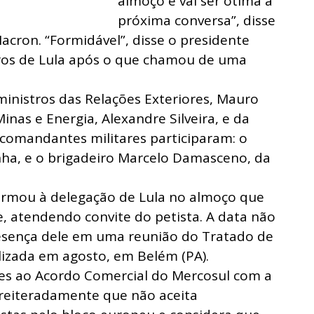
almoço e vai ser ótima a
próxima conversa”, disse
Macron. “Formidável”, disse o presidente
ros de Lula após o que chamou de uma
inistros das Relações Exteriores, Mauro
Minas e Energia, Alexandre Silveira, e da
comandantes militares participaram: o
nha, e o brigadeiro Marcelo Damasceno, da
irmou à delegação de Lula no almoço que
e, atendendo convite do petista. A data não
resença dele em uma reunião do Tratado de
lizada em agosto, em Belém (PA).
ves ao Acordo Comercial do Mercosul com a
 reiteradamente que não aceita