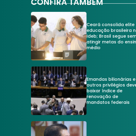
CONFIRA TAMBÉM
Ceará consolida elite
educação brasileira 
Ideb; Brasil segue se
atingir metas do ensi
médio
Emandas bilionárias e
outros privilégios dev
baixar índice de
renovação de
mandatos federais