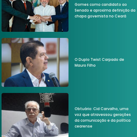
Gomes como candidato ao
Senado e aproxima definição da
chapa governista no Ceará
O Duplo Twist Carpado de
Mauro Filho
Obtuário: Cid Carvalho, uma
voz que atravessou gerações
da comunicação e da política
cearense