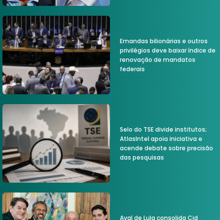
Emandas bilionárias e outros
privilégios deve baixar índice de
renovação de mandatos
federais
Selo do TSE divide institutos;
AtlasIntel apoia iniciativa e
acende debate sobre precisão
das pesquisas
Aval de Lula consolida Cid