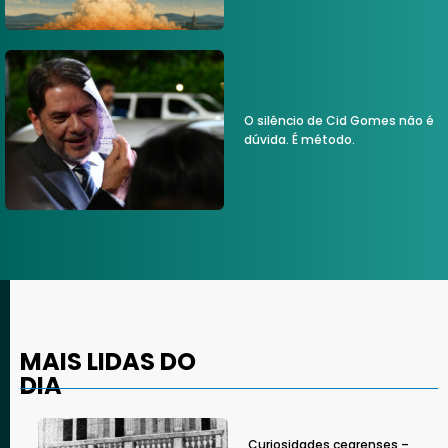
O silêncio de Cid Gomes não é
dúvida. É método.
MAIS LIDAS DO
DIA
Curiosidades cearenses –