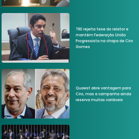
TRE rejeita tese do relator e
mantém Federação União
Progressista na chapa de Ciro
Gomes
Quaest abre vantagem para
Ciro, mas a campanha ainda
reserva muitas variáveis