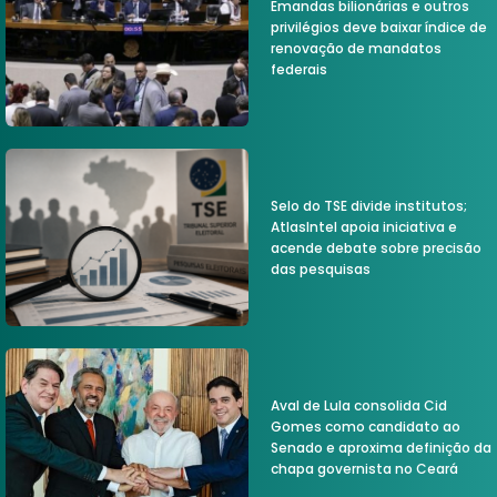
Emandas bilionárias e outros
privilégios deve baixar índice de
renovação de mandatos
federais
Selo do TSE divide institutos;
AtlasIntel apoia iniciativa e
acende debate sobre precisão
das pesquisas
Aval de Lula consolida Cid
Gomes como candidato ao
Senado e aproxima definição da
chapa governista no Ceará