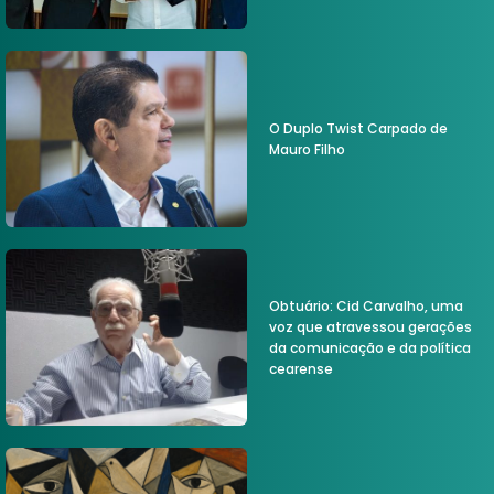
O Duplo Twist Carpado de
Mauro Filho
Obtuário: Cid Carvalho, uma
voz que atravessou gerações
da comunicação e da política
cearense