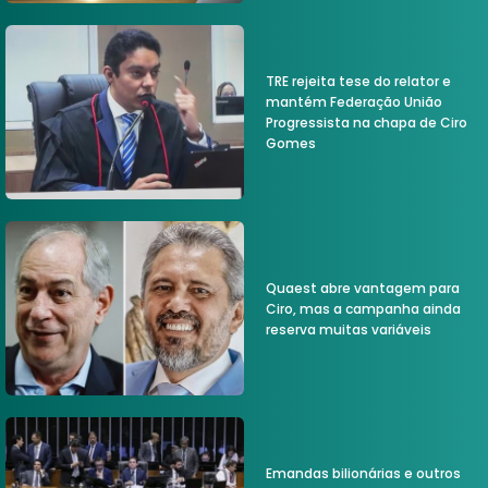
TRE rejeita tese do relator e
mantém Federação União
Progressista na chapa de Ciro
Gomes
Quaest abre vantagem para
Ciro, mas a campanha ainda
reserva muitas variáveis
Emandas bilionárias e outros