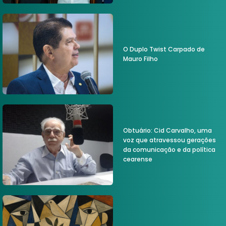
O Duplo Twist Carpado de
Mauro Filho
Obtuário: Cid Carvalho, uma
voz que atravessou gerações
da comunicação e da política
cearense