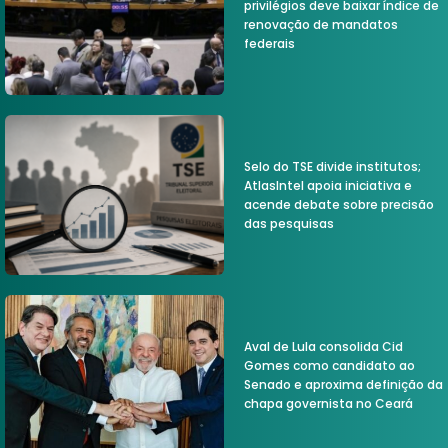
privilégios deve baixar índice de
renovação de mandatos
federais
Selo do TSE divide institutos;
AtlasIntel apoia iniciativa e
acende debate sobre precisão
das pesquisas
Aval de Lula consolida Cid
Gomes como candidato ao
Senado e aproxima definição da
chapa governista no Ceará