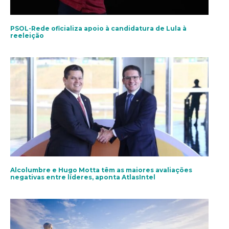
PSOL-Rede oficializa apoio à candidatura de Lula à
reeleição
Alcolumbre e Hugo Motta têm as maiores avaliações
negativas entre líderes, aponta AtlasIntel