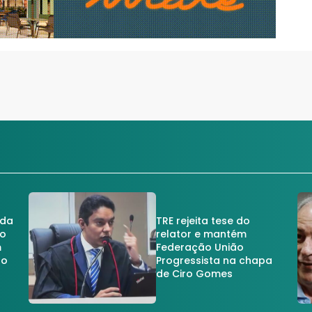
 da
TRE rejeita tese do
no
relator e mantém
m
Federação União
no
Progressista na chapa
de Ciro Gomes