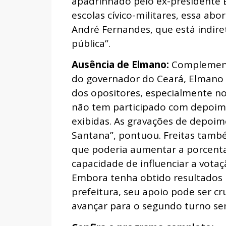
apadrinhado pelo ex-presidente B
escolas cívico-militares, essa a
André Fernandes, que está indir
pública”.
Ausência de Elmano:
Complementa
do governador do Ceará, Elmano de
dos opositores, especialmente no
não tem participado com depoim
exibidas. As gravações de depoim
Santana”, pontuou.
Freitas també
que poderia aumentar a porcenta
capacidade de influenciar a votaç
Embora tenha obtido resultados 
prefeitura, seu apoio pode ser cr
avançar para o segundo turno sem