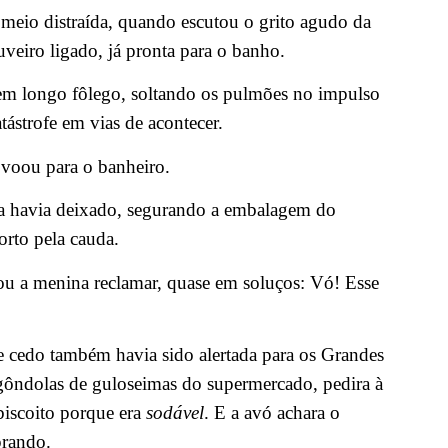
, meio distraída, quando escutou o grito agudo da
veiro ligado, já pronta para o banho.
m longo fôlego, soltando os pulmões no impulso
tástrofe em vias de acontecer.
 voou para o banheiro.
 a havia deixado, segurando a embalagem do
to pela cauda.
ou a menina reclamar, quase em soluços: Vó! Esse
e cedo também havia sido alertada para os Grandes
 gôndolas de guloseimas do supermercado, pedira à
biscoito porque era
sodável
. E a avó achara o
prando.