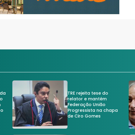
 da
TRE rejeita tese do
no
relator e mantém
m
Federação União
no
Progressista na chapa
de Ciro Gomes