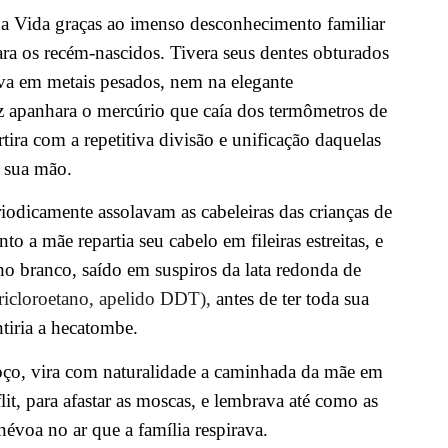
a Vida graças ao imenso desconhecimento familiar
ara os recém-nascidos. Tivera seus dentes obturados
va em metais pesados, nem na elegante
ez apanhara o mercúrio que caía dos termômetros de
ira com a repetitiva divisão e unificação daquelas
 sua mão.
iodicamente assolavam as cabeleiras das crianças de
o a mãe repartia seu cabelo em fileiras estreitas, e
ho branco, saído em suspiros da lata redonda de
ricloroetano,
apelido DDT),
antes de ter toda sua
tiria a hecatombe.
ço, vira com naturalidade a caminhada da mãe em
it, para afastar as moscas, e lembrava até como as
évoa no ar que a família respirava.