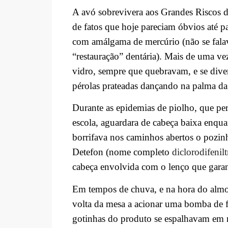
A avó sobrevivera aos Grandes Riscos d
de fatos que hoje pareciam óbvios até p
com amálgama de mercúrio (não se fala
“restauração” dentária). Mais de uma v
vidro, sempre que quebravam, e se divert
pérolas prateadas dançando na palma da
Durante as epidemias de piolho, que per
escola, aguardara de cabeça baixa enquant
borrifava nos caminhos abertos o pozin
Detefon (nome completo
diclorodifenilt
cabeça envolvida com o lenço que garan
Em tempos de chuva, e na hora do almo
volta da mesa a acionar uma bomba de fl
gotinhas do produto se espalhavam em n