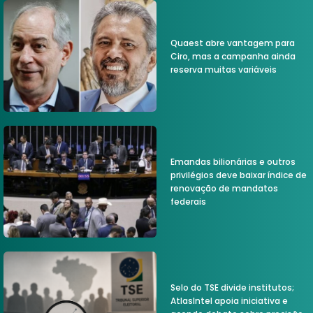
Quaest abre vantagem para
Ciro, mas a campanha ainda
reserva muitas variáveis
Emandas bilionárias e outros
privilégios deve baixar índice de
renovação de mandatos
federais
Selo do TSE divide institutos;
AtlasIntel apoia iniciativa e