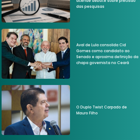
acende debate sobre precisão
das pesquisas
Aval de Lula consolida Cid
Gomes como candidato ao
Senado e aproxima definição da
chapa governista no Ceará
O Duplo Twist Carpado de
Mauro Filho