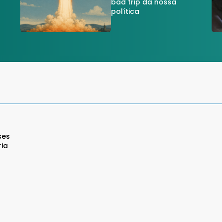
a
bad trip da nossa
política
ses
ria