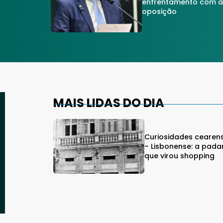
enfrentamento com 
oposição
MAIS LIDAS DO DIA
Curiosidades cearen
– Lisbonense: a pada
que virou shopping