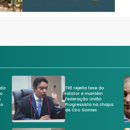
 da
TRE rejeita tese do
no
relator e mantém
m
Federação União
no
Progressista na chapa
de Ciro Gomes