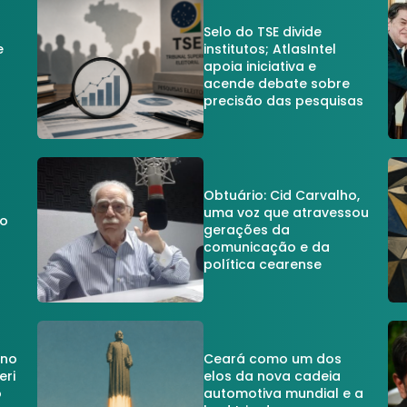
Selo do TSE divide
e
institutos; AtlasIntel
apoia iniciativa e
acende debate sobre
precisão das pesquisas
Obtuário: Cid Carvalho,
uma voz que atravessou
do
gerações da
comunicação e da
política cearense
 no
Ceará como um dos
eri
elos da nova cadeia
o
automotiva mundial e a