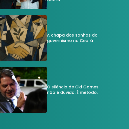
A chapa dos sonhos do
governismo no Ceará
O silêncio de Cid Gomes
não é dúvida. É método.