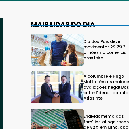
MAIS LIDAS DO DIA
Dia dos Pais deve
movimentar R$ 29,7
bilhões no comércio
brasileiro
Alcolumbre e Hugo
Motta têm as maiore
avaliações negativa
entre líderes, aponta
AtlasIntel
Endividamento das
famílias atinge reco
de 82% em julho, apo