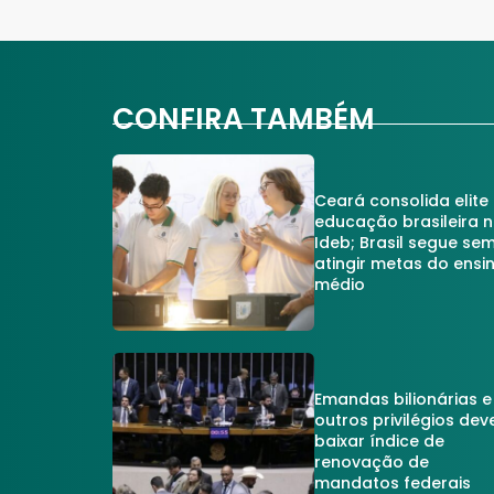
CONFIRA TAMBÉM
Ceará consolida elite
educação brasileira 
Ideb; Brasil segue se
atingir metas do ensi
médio
Emandas bilionárias e
outros privilégios dev
baixar índice de
renovação de
mandatos federais