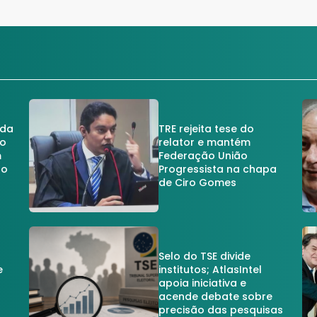
 da
TRE rejeita tese do
no
relator e mantém
m
Federação União
no
Progressista na chapa
de Ciro Gomes
Selo do TSE divide
e
institutos; AtlasIntel
apoia iniciativa e
acende debate sobre
precisão das pesquisas