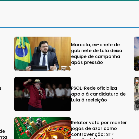
Marcola, ex-chefe de
gabinete de Lula deixa
equipe de campanha
após pressão
s
PSOL-Rede oficializa
s
apoio à candidatura de
Lula à reeleição
Relator vota por manter
jogos de azar como
rde
contravenção; STF
nta