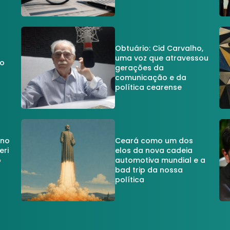
Obtuário: Cid Carvalho,
uma voz que atravessou
do
gerações da
comunicação e da
política cearense
 no
Ceará como um dos
eri
elos da nova cadeia
o
automotiva mundial e a
a
bad trip da nossa
política