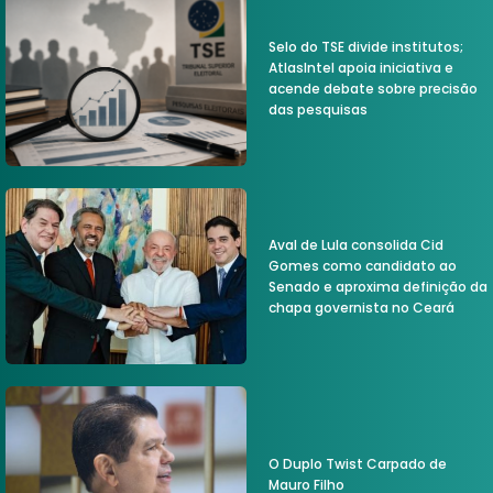
Selo do TSE divide institutos;
AtlasIntel apoia iniciativa e
acende debate sobre precisão
das pesquisas
Aval de Lula consolida Cid
Gomes como candidato ao
Senado e aproxima definição da
chapa governista no Ceará
O Duplo Twist Carpado de
Mauro Filho