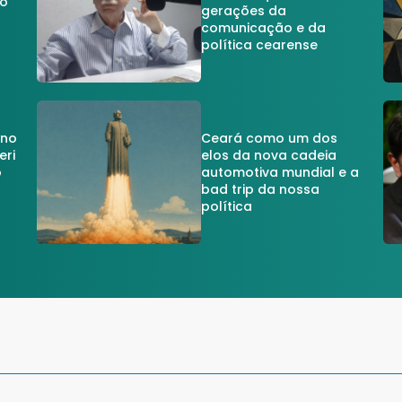
do
gerações da
comunicação e da
política cearense
 no
Ceará como um dos
eri
elos da nova cadeia
o
automotiva mundial e a
a
bad trip da nossa
política