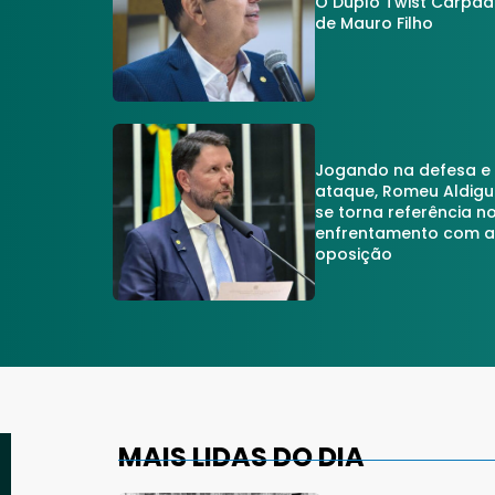
O Duplo Twist Carpa
de Mauro Filho
Jogando na defesa e
ataque, Romeu Aldigu
se torna referência n
enfrentamento com 
oposição
MAIS LIDAS DO DIA