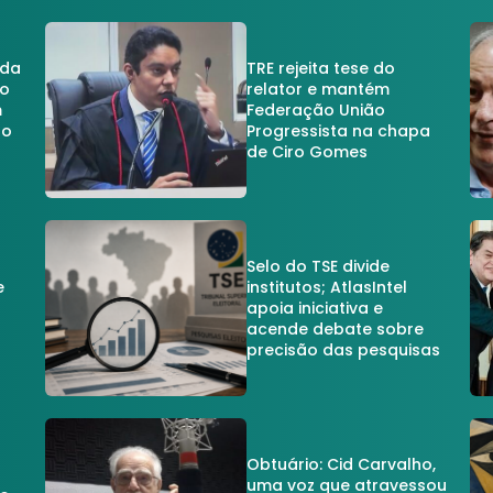
 da
TRE rejeita tese do
no
relator e mantém
m
Federação União
no
Progressista na chapa
de Ciro Gomes
Selo do TSE divide
e
institutos; AtlasIntel
apoia iniciativa e
acende debate sobre
precisão das pesquisas
Obtuário: Cid Carvalho,
uma voz que atravessou