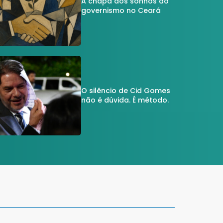
A chapa dos sonhos do
governismo no Ceará
O silêncio de Cid Gomes
não é dúvida. É método.