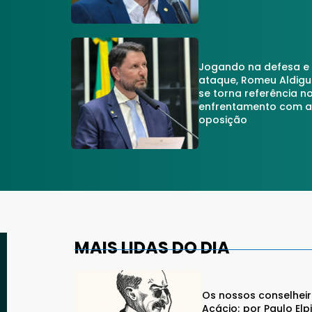
Jogando na defesa e
ataque, Romeu Aldigu
se torna referência n
enfrentamento com 
oposição
MAIS LIDAS DO DIA
Os nossos conselhei
Acácio; por Paulo Elp