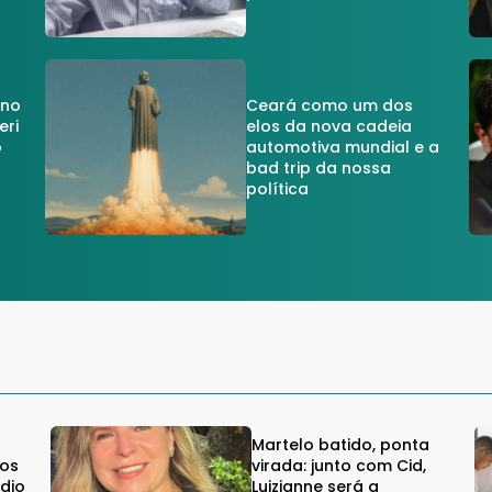
 no
Ceará como um dos
eri
elos da nova cadeia
o
automotiva mundial e a
a
bad trip da nossa
política
Martelo batido, ponta
ros
virada: junto com Cid,
idio
Luizianne será a