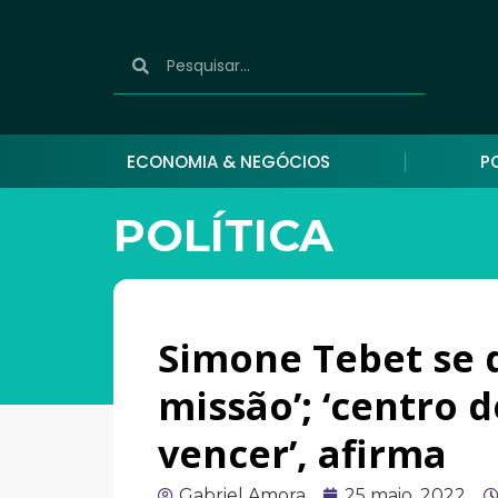
ECONOMIA & NEGÓCIOS
P
POLÍTICA
Simone Tebet se 
missão’; ‘centro 
vencer’, afirma
Gabriel Amora
25 maio, 2022