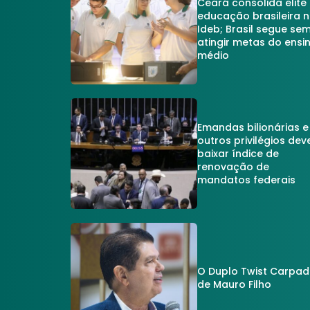
Ceará consolida elite
educação brasileira 
Ideb; Brasil segue se
atingir metas do ensi
médio
Emandas bilionárias e
outros privilégios dev
baixar índice de
renovação de
mandatos federais
O Duplo Twist Carpa
de Mauro Filho