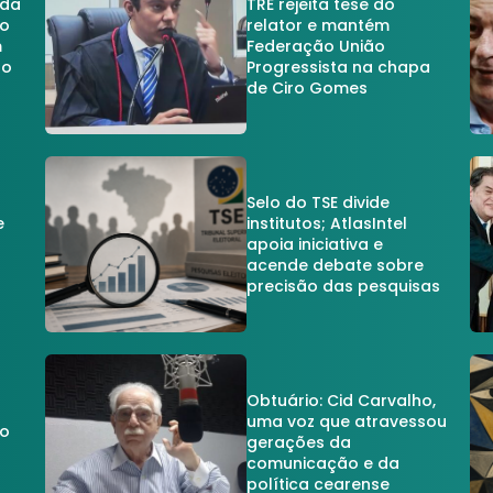
 da
TRE rejeita tese do
no
relator e mantém
m
Federação União
no
Progressista na chapa
de Ciro Gomes
Selo do TSE divide
e
institutos; AtlasIntel
apoia iniciativa e
acende debate sobre
precisão das pesquisas
Obtuário: Cid Carvalho,
uma voz que atravessou
do
gerações da
comunicação e da
política cearense