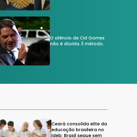
O silêncio de Cid Gomes
não é dúvida. É método.
Ceará consolida elite da
educação brasileira no
Ideb; Brasil segue sem