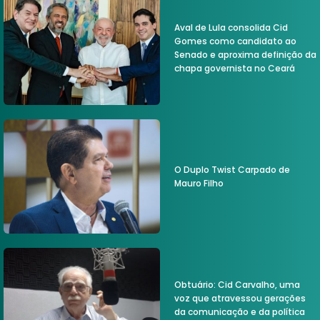
Aval de Lula consolida Cid
Gomes como candidato ao
Senado e aproxima definição da
chapa governista no Ceará
O Duplo Twist Carpado de
Mauro Filho
Obtuário: Cid Carvalho, uma
voz que atravessou gerações
da comunicação e da política