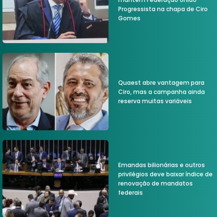
Progressista na chapa de Ciro
Gomes
Quaest abre vantagem para
Ciro, mas a campanha ainda
reserva muitas variáveis
Emandas bilionárias e outros
privilégios deve baixar índice de
renovação de mandatos
federais