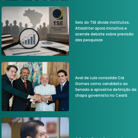
Selo do TSE divide institutos;
AtlasIntel apoia iniciativa e
acende debate sobre precisão
das pesquisas
Aval de Lula consolida Cid
Gomes como candidato ao
Senado e aproxima definição da
chapa governista no Ceará