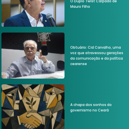
O Duplo Twist Carpado de
Mauro Filho
Obtuário: Cid Carvalho, uma
voz que atravessou gerações
da comunicação e da política
cearense
A chapa dos sonhos do
governismo no Ceará