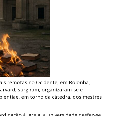
is remotas no Ocidente, em Bolonha,
rvard, surgiram, organizaram-se e
entiae, em torno da cátedra, dos mestres
rdinação à Igreja, a universidade desfez-se,