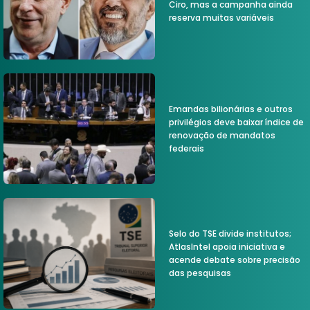
Ciro, mas a campanha ainda
reserva muitas variáveis
Emandas bilionárias e outros
privilégios deve baixar índice de
renovação de mandatos
federais
Selo do TSE divide institutos;
AtlasIntel apoia iniciativa e
acende debate sobre precisão
das pesquisas